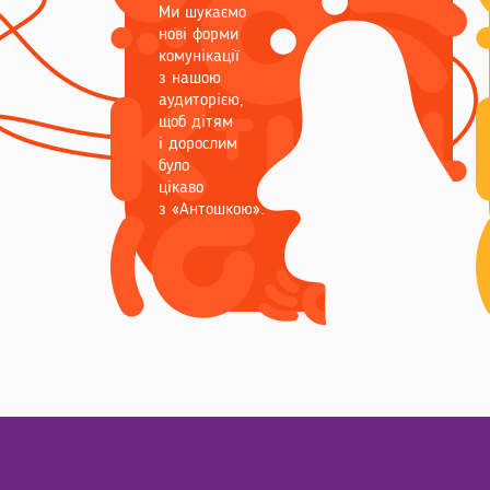
Ми шукаємо
нові форми
комунікації
з нашою
аудиторією,
щоб дітям
і дорослим
було
цікаво
з «Антошкою».