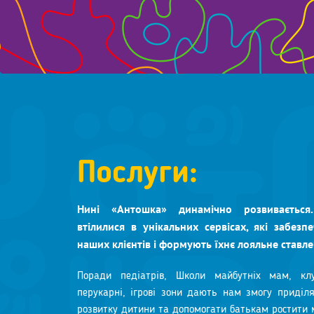
Послуги:
Нині «Антошка» динамічно розвивається
втілилися в унікальних сервісах, які забезп
наших клієнтів і формують їхнє лояльне ставле
Поради педіатрів, Школи майбутніх мам, клу
перукарні, ігрові зони дають нам змогу приділ
розвитку дитини та допомогати батькам ростити 