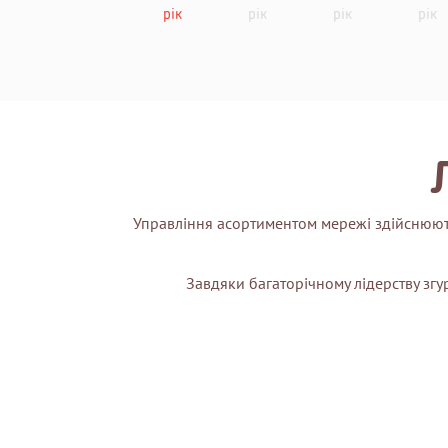
рік
рік
рік
рік
Управління асортиментом мережі здійснюють
Завдяки багаторічному лідерству зг