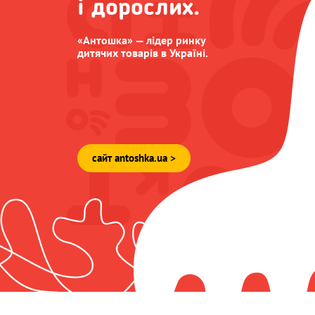
і дорослих.
«Антошка» — лідер ринку
дитячих товарів в Україні.
сайт antoshka.ua >