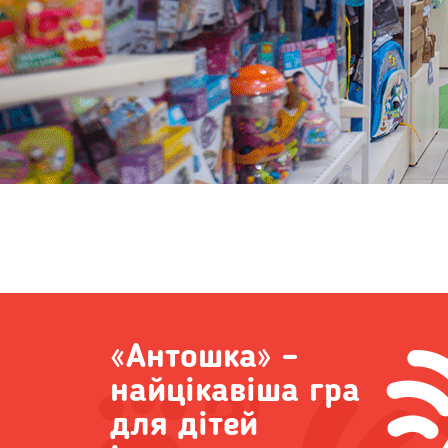
«Антошка» –
найцікавіша гра
для дітей