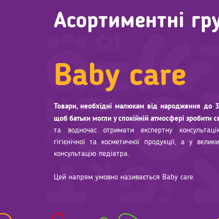
Асортиментні гр
Baby care
Товари, необхідні малюкам від народження до 3 
Іграшки та розваги – це окремий світ в «Антошці»,
Дитяча мода в «Антошці» пропонує батькам і дітям
щоб батьки могли у спокійній атмосфері зробити с
де переважає «фановий» настрій та яскраві фарби,
тенденції та атмосферу справжнього «fashion»-зах
готові грати разом із дітьми та дорослими.
та водночас отримати експертну консультац
гігієнічної та косметичної продукції, а у вел
консультацію педіатра.
Цей напрям умовно називається Baby care.