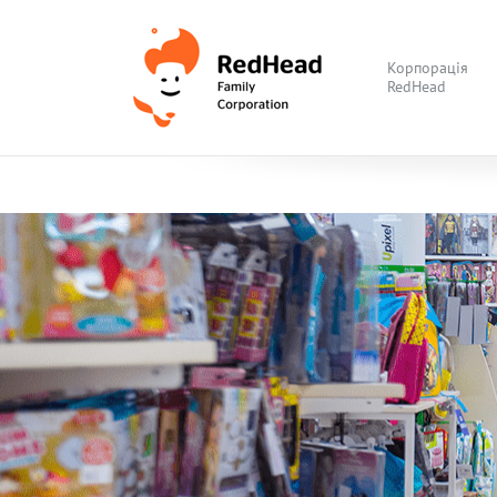
Корпорація
RedHead