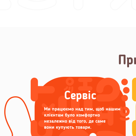
Пр
Сервіс
Ми працюємо над тим, щоб нашим
клієнтам було комфортно
незалежно від того, де саме
вони купують товари.