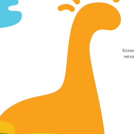
Коман
меха