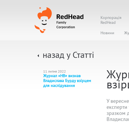
Корпорація
RedHead
Новини
Жу
назад у Статті
Жур
11 липня 2022
Журнал «НВ» визнав
взір
Владислава Бурду взірцем
для наслідування
У вересн
експерти 
зразком д
Владисла