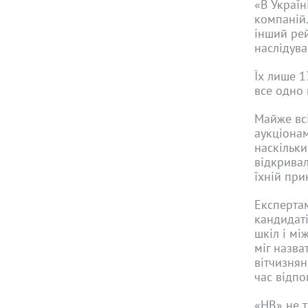
«В Україн
компаній.
інший рей
наслідува
Їх лише 1
все одно
Майже всі
аукціонам
наскільки
відкрива
їхній при
Експертам
кандидаті
шкіл і мі
міг назва
вітчизнян
час відпо
«НВ» не т