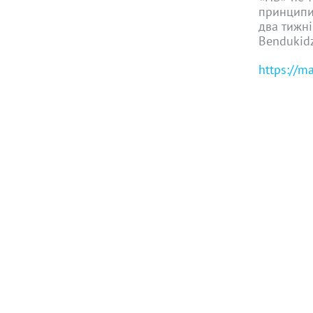
принципи 
два тижні
Bendukidz
https://m