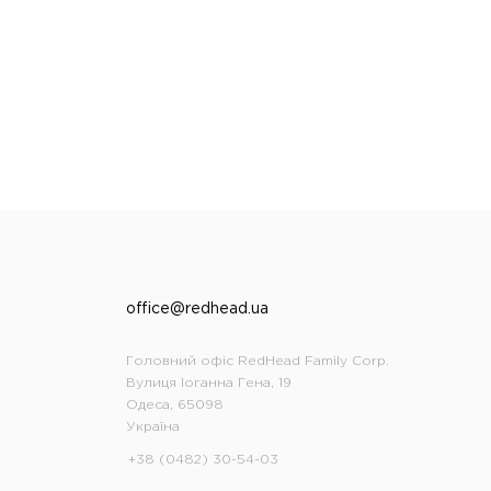
office@redhead.ua
Головний офіс RedHead Family Corp.
Вулиця Іоганна Гена, 19
Одеса, 65098
Україна
+38 (0482) 30-54-03