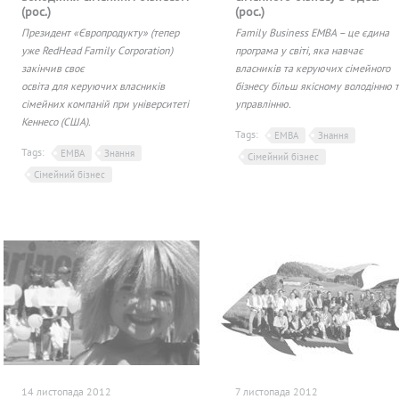
(рос.)
(рос.)
Президент «Європродукту» (тепер
Family Business EMBA – це єдина
уже RedHead Family Corporation)
програма у світі, яка навчає
закінчив своє
власників та керуючих сімейного
освіта для керуючих власників
бізнесу більш якісному володінню 
сімейних компаній при університеті
управлінню.
Кеннесо (США).
Tags:
EMBA
Знання
Tags:
EMBA
Знання
Сімейний бізнес
Сімейний бізнес
14 листопада 2012
7 листопада 2012