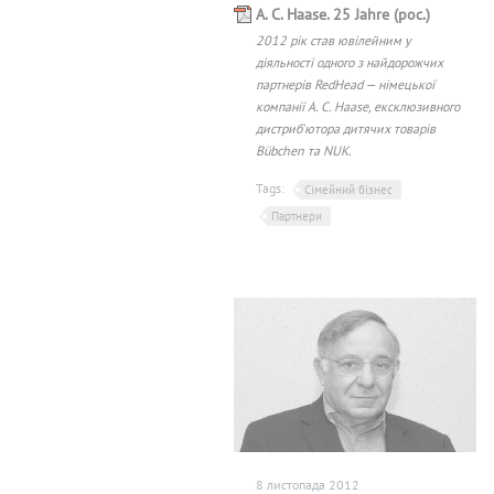
A. C. Haase. 25 Jahre (рос.)
2012 рік став ювілейним у
діяльності одного з найдорожчих
партнерів RedHead — німецької
компанії A. C. Haase, ексклюзивного
дистриб'ютора дитячих товарів
Bübchen та NUK.
Tags:
Сімейний бізнес
Партнери
8 листопада 2012