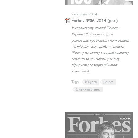
24 червня 2014
Forbes №06, 2014 (рос.)
У червневому номері “Forbes-
Україна” Владислав Бурда
розповідає про моделі «прихованих
чемпіонів» - компаній, які ведуть
бізнес у вузькому спеціалізованому
сегменті та займають у ньому
лідируючу позицію («Знання
чемпіона»).
Tags:
В. Бурда
Forbes
Сімейний бізнес