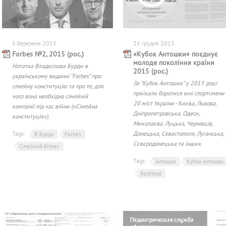
5 березеня 2015
25 грудня 2015
Forbes №2, 2015 (рос.)
«Кубок Антошки» поєднує
молоде покоління країни
Нотатка Владислава Бурди в
2015 (рос.)
українському виданні “Forbes” про
За "Кубок Антошки" у 2015 році
сімейну конституцію та про те, для
приїхали боротися юні спортсмени 
чого вона необхідна сімейній
20 міст України - Києва, Львова,
компанії під час війни («Сімейна
Дніпропетровська, Одеси,
конституція»).
Миколаєва, Луцька, Чернівців,
Tags:
Донецька, Севастополя, Луганська,
В. Бурда
Forbes
Сєвєродонецька та інших.
Сімейний бізнес
Tags:
Антошка
Кубок Антошки
RedHead