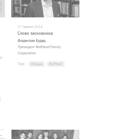
27 травня 2016
Слово засновника
Владислав Бурда,
Президент RedHead Family
Corporation
з
Tags:
В.Бурда
RedHead