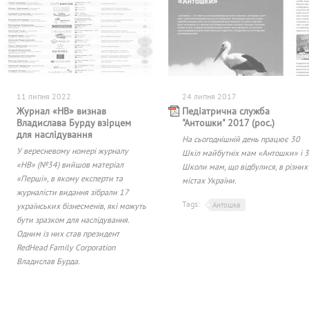
11 липня 2022
24 липня 2017
Журнал «НВ» визнав
Педіатрична служба
Владислава Бурду взірцем
"Антошки" 2017 (рос.)
для наслідування
На сьогоднішній день працює 30
У вересневому номері журналу
Шкіл майбутніх мам «Антошки» і 3
«НВ» (№34) вийшов матеріал
Школи мам, що відбулися, в різних
«Перші», в якому експерти та
містах України.
журналісти видання зібрали 17
Tags:
Антошка
українських бізнесменів, які можуть
бути зразком для наслідування.
Одним із них став президент
RedHead Family Corporation
Владислав Бурда.