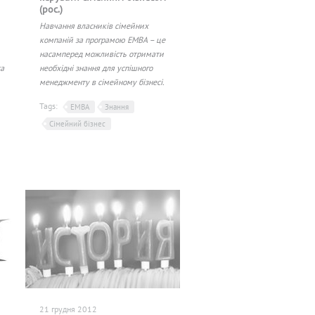
(рос.)
Навчання власників сімейних
компаній за програмою EMBA – це
насамперед можливість отримати
та
необхідні знання для успішного
менеджменту в сімейному бізнесі.
Tags:
EMBA
Знання
Сімейний бізнес
21 грудня 2012