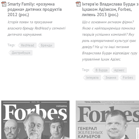
Smarty Family: «розумна
Інтерв'ю Владислава Бурди з
родина» дитячих продуктів
Іцхаком Адізесом, Forbes,
2012 (рос.)
липень 2013 (рос.)
Історія появи та просування
Що є основним активом фірми?
власного бренду RedHead у сегменті
Якою є найпоширеніша помилка
дитячого харчування.
творців успішних компаній? Яку
роль корпоративної культурі грає
Tags:
RedHead
Бренди
довіру? На ці та інші питання
Дистрибуція
Владислава Бурди відповідає гуру
управління Іцхак Адізес.
Tags:
В. Бурда
Адіжес
Інтерв'ю
Знання
Forbes