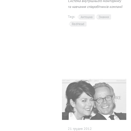
Система внутрішнього моніторингу
та навчання співробітників компанії
Tags:
Антошка
Знання
RedHead
21 грудня 2012