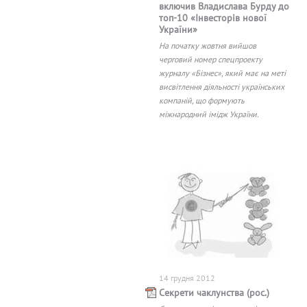
включив Владислава Бурду до
топ-10 «Інвесторів нової
України»
На початку жовтня вийшов
черговий номер спецпроекту
журналу «Бізнес», який має на меті
висвітлення діяльності українських
компаній, що формують
міжнародний імідж України.
14 грудня 2012
Секрети чаклунства (рос.)