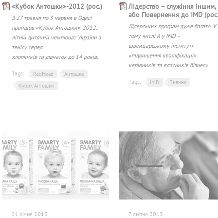
«Кубок Антошки»-2012 (рос.)
Лідерство – служіння іншим,
або Повернення до IMD (рос.
З 27 травня по 3 червня в Одесі
Лідерських програм дуже багато. У
пройшов «Кубок Антошки»-2012.
тому числі й у IMD –
літній дитячий чемпіонат України з
швейцарському інституті
тенісу серед
«підвищення кваліфікації»
хлопчиків та дівчаток до 14 років.
керівників та власників бізнесу.
Tags:
RedHead
Антошка
Tags:
IMD
Знання
Кубок Антошки
21 січня 2013
7 липня 2013