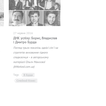
27 червня 2016
ДНК успіху: Борис, Владислав
і Дмитро Бурда
Погляд трьох поколінь однієї сім'ї на
стратегію виховання гідного
спадкоємця – в авторському
матеріалі Ольги Макєєвої
(ItWorked.com.ua)
Tags:
В. Бурда
Сімейний бізнес