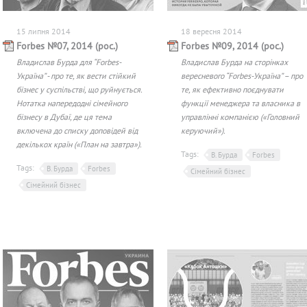
15 липня 2014
18 вересня 2014
Forbes №07, 2014 (рос.)
Forbes №09, 2014 (рос.)
Владислав Бурда для “Forbes-
Владислав Бурда на сторінках
Україна” - про те, як вести стійкий
вересневого “Forbes-Україна” – про
бізнес у суспільстві, що руйнується.
те, як ефективно поєднувати
Нотатка напередодні сімейного
функції менеджера та власника в
бізнесу в Дубаї, де ця тема
управлінні компанією («Головний
включена до списку доповідей від
керуючий»).
декількох країн («План на завтра»).
Tags:
В. Бурда
Forbes
Tags:
В. Бурда
Forbes
Сімейний бізнес
Сімейний бізнес