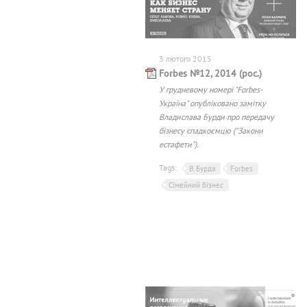
3 лютого 2015
Forbes №12, 2014 (рос.)
У грудневому номері "Forbes-
Україна" опубліковано замітку
Владислава Бурди про передачу
бізнесу спадкоємцю ("Закони
естафети").
Tags:
В. Бурда
Forbes
Сімейний бізнес