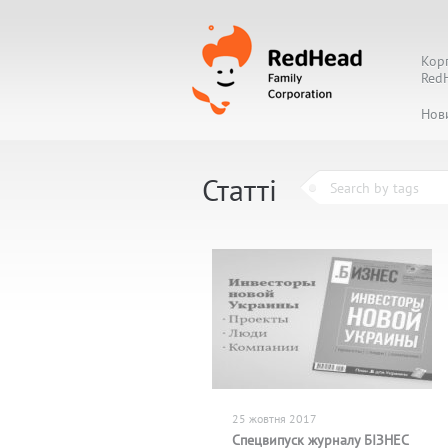
Кор
Red
Нов
Статті
25 жовтня 2017
Спецвипуск журналу БІЗНЕС