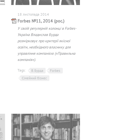
18 листопада 2014
Forbes №11, 2014 (рос.)
У своїй регулярній колонці в Forbes-
Україна Владислав Бурда
розмірковує про критерії якісної
освіти, необхідного власнику для
управління компанією («Правильна
компанія»).
Tags:
В. Бурда
Forbes
Сімейний бізнес