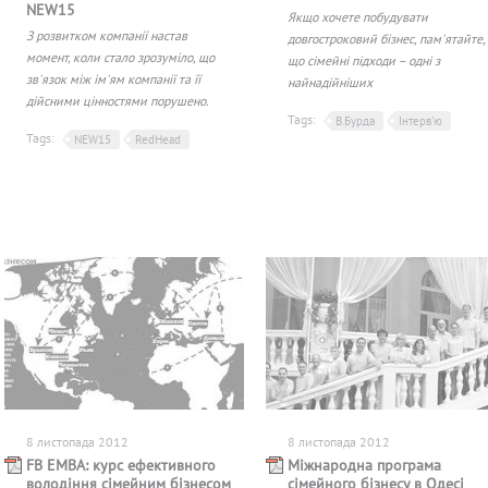
NEW15
Якщо хочете побудувати
З розвитком компанії настав
довгостроковий бізнес, пам'ятайте,
момент, коли стало зрозуміло, що
що сімейні підходи – одні з
зв'язок між ім'ям компанії та її
найнадійніших
дійсними цінностями порушено.
Tags:
В.Бурда
Інтерв'ю
Tags:
NEW15
RedHead
8 листопада 2012
8 листопада 2012
FB EMBA: курс ефективного
Міжнародна програма
володіння сімейним бізнесом
сімейного бізнесу в Одесі