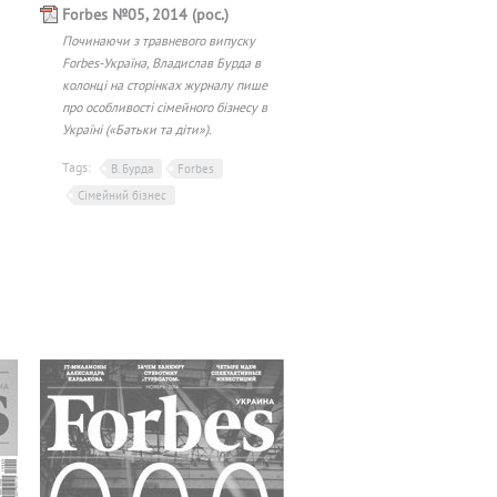
Forbes №05, 2014 (рос.)
Починаючи з травневого випуску
Forbes-Україна, Владислав Бурда в
колонці на сторінках журналу пише
про особливості сімейного бізнесу в
Україні («Батьки та діти»).
Tags:
В. Бурда
Forbes
Сімейний бізнес