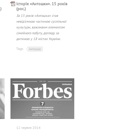
Історія «Антошки». 15 років
)
(рос.)
За 15 років «Антошка» став
невід'ємною частиною суспільної
культури, важливим елементом
сімейного побуту, догляду за
дитиною у 18 містах України.
Tags:
Антошка
12 червня 2014