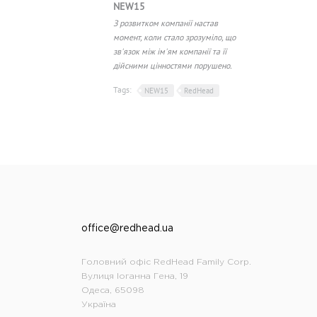
NEW15
З розвитком компанії настав
момент, коли стало зрозуміло, що
зв'язок між ім'ям компанії та її
дійсними цінностями порушено.
Tags:
NEW15
RedHead
office@redhead.ua
Головний офіс RedHead Family Corp.
Вулиця Іоганна Гена, 19
Одеса, 65098
Україна