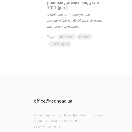
родина» дитячих продуктів
2012 (рос.)
Історія появи та просування
власного бренду RedHead у сегменті
дитячого харчування.
Tags:
RedHead
Бренди
Дистрибуція
office@redhead.ua
Головний офіс RedHead Family Corp.
Вулиця Іоганна Гена, 19
Одеса, 65098