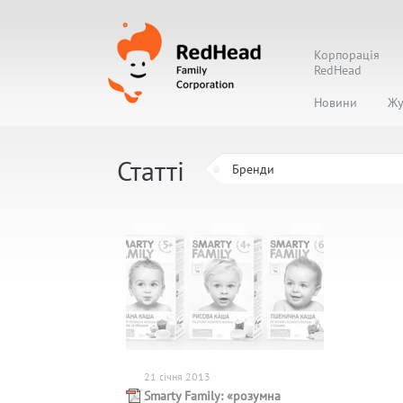
Корпорація
RedHead
Новини
Жу
Статті
21 січня 2013
Smarty Family: «розумна