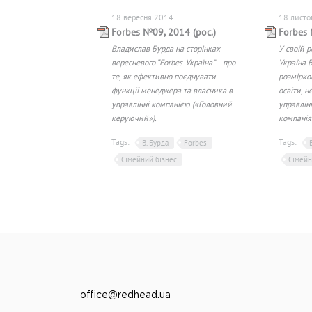
18 вересня 2014
18 листо
Forbes №09, 2014 (рос.)
Forbes 
Владислав Бурда на сторінках
У своїй р
вересневого “Forbes-Україна” – про
Україна 
те, як ефективно поєднувати
розмірков
функції менеджера та власника в
освіти, н
управлінні компанією («Головний
управлін
керуючий»).
компанія
Tags:
Tags:
В. Бурда
Forbes
Сімейний бізнес
Сімейн
office@redhead.ua