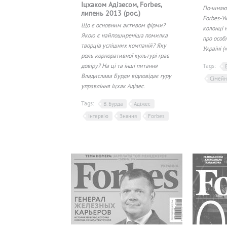
Іцхаком Адізесом, Forbes,
Починаюч
липень 2013 (рос.)
Forbes-У
Що є основним активом фірми?
колонці 
Якою є найпоширеніша помилка
про особл
творців успішних компаній? Яку
Україні (
роль корпоративної культурі грає
довіру? На ці та інші питання
Tags:
Владислава Бурди відповідає гуру
Сімейн
управління Іцхак Адізес.
Tags:
В. Бурда
Адіжес
Інтерв'ю
Знання
Forbes