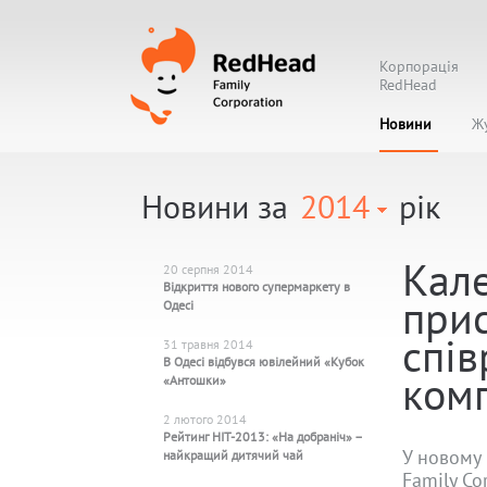
Корпорація
RedHead
Новини
Ж
Новини за
2014
рік
Кал
20 серпня 2014
Відкриття нового супермаркету в
при
Одесі
спів
31 травня 2014
В Одесі відбувся ювілейний «Кубок
комп
«Антошки»
2 лютого 2014
Рейтинг HIT-2013: «На добраніч» –
У новому
найкращий дитячий чай
Family Co