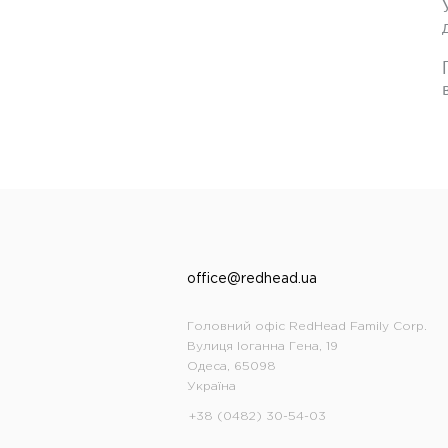
office@redhead.ua
Головний офіс RedHead Family Corp.
Вулиця Іоганна Гена, 19
Одеса, 65098
Україна
+38 (0482) 30-54-03