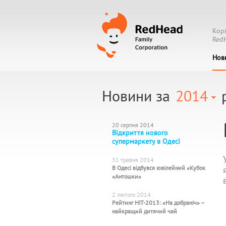
Кор
Red
Нов
Новини за
2014
р
20 серпня 2014
Відкриття нового
супермаркету в Одесі
31 травня 2014
В Одесі відбувся ювілейний «Кубок
«Антошки»
2 лютого 2014
Рейтинг HIT-2013: «На добраніч» –
найкращий дитячий чай