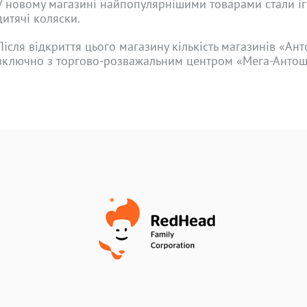
У новому магазині найпопулярнішими товарами стали іг
дитячі коляски.
Після відкриття цього магазину кількість магазинів «Ант
включно з торгово-розважальним центром «Мега-Антошк