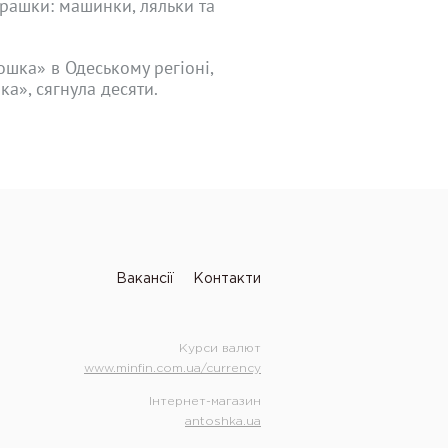
рашки: машинки, ляльки та
ошка» в Одеському регіоні,
а», сягнула десяти.
Вакансії
Контакти
Курси валют
www.minfin.com.ua/currency
Інтернет-магазин
antoshka.ua