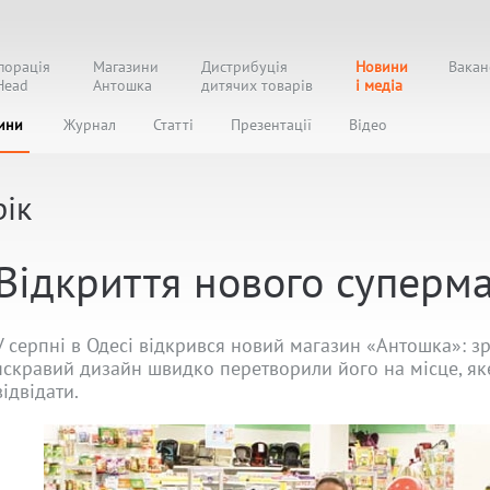
порація
Магазини
Дистрибуція
Новини
Вакан
Head
Антошка
дитячих товарів
і медіа
ини
Журнал
Статті
Презентації
Відео
ік
Відкриття нового суперма
У серпні в Одесі відкрився новий магазин «Антошка»: з
яскравий дизайн швидко перетворили його на місце, яке
відвідати.