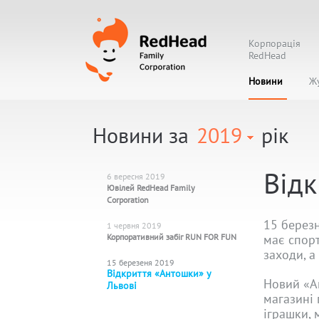
Корпорація
RedHead
Новини
Ж
Новини за
2019
рік
Відк
6 вересня 2019
Ювілей RedHead Family
Corporation
15 березн
1 червня 2019
Корпоративний забіг RUN FOR FUN
має спорт
заходи, а
15 березеня 2019
Відкриття «Антошки» у
Новий «Ан
Львові
магазині 
іграшки, 