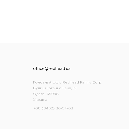
office@redhead.ua
Головний офіс RedHead Family Corp.
Вулиця Іоганна Гена, 19
Одеса, 65098
Україна
+38 (0482) 30-54-03