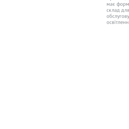
має форму
склад для
обслугову
освітленн