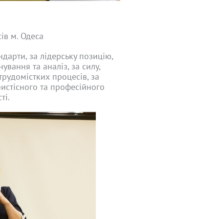
ів м. Одеса
дарти, за лідерську позицію,
ання та аналіз, за ​​силу,
трудомістких процесів, за
бистісного та професійного
ті.