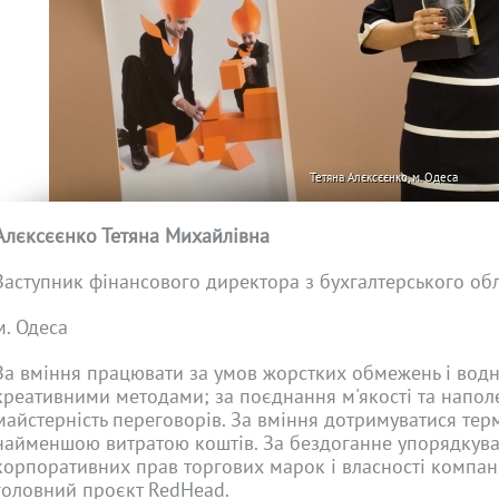
Тетяна Алєксєєнко, м. Одеса
Алєксєєнко Тетяна Михайлівна
Заступник фінансового директора з бухгалтерського обл
м. Одеса
За вміння працювати за умов жорстких обмежень і водн
креативними методами; за поєднання м'якості та наполе
майстерність переговорів. За вміння дотримуватися термі
найменшою витратою коштів. За бездоганне упорядкув
корпоративних прав торгових марок і власності компанії
головний проєкт RedHead.