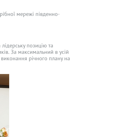
рібної мережі південно-
а лідерську позицію та
ків. За максимальний в усій
 виконання річного плану на