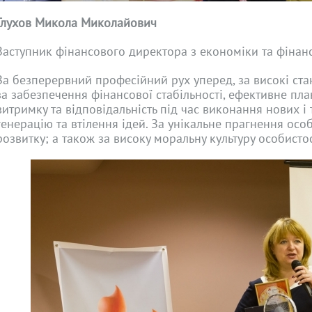
Глух
о
в Микола Миколайович
Заступник фінансового директора з економіки та фінанс
За безперервний професійний рух уперед, за високі стан
за забезпечення фінансової стабільності, ефективне планув
витримку та відповідальність під час виконання нових і 
генерацію та втілення ідей. За унікальне прагнення осо
розвитку; а також за високу моральну культуру особистос