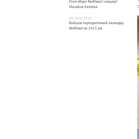
Річні збори RedHead і концерт
Михайла Казініка
18 січня 2013
Вийшов корпоративний календар
RedHead на 2013 рік