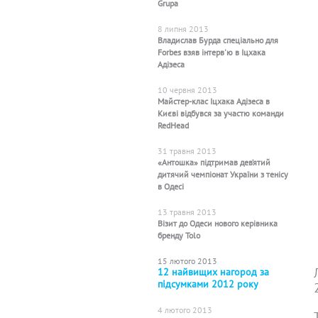
Grupa
8 липня 2013
Владислав Бурда спеціально для
Forbes взяв інтерв'ю в Іцхака
Адізеса
10 червня 2013
Майстер-клас Іцхака Адізеса в
Києві відбувся за участю команди
RedHead
31 травня 2013
«Антошка» підтримав дев’ятий
дитячий чемпіонат України з тенісу
в Одесі
13 травня 2013
Візит до Одеси нового керівника
бренду Tolo
15 лютого 2013
12 найвищих нагород за
підсумками 2012 року
4 лютого 2013