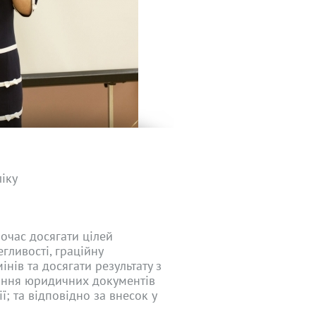
іку
очас досягати цілей
гливості, граційну
нів та досягати результату з
ання юридичних документів
; та відповідно за внесок у