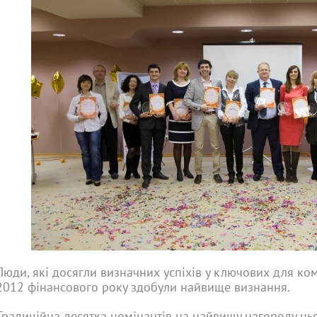
Люди, які досягли визначних успіхів у ключових для ком
2012 фінансового року здобули найвище визнання.
Традиційна десятка номінантів на найвищу нагороду цьо