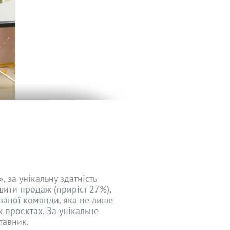
 за унікальну здатність
шити продаж (приріст 27%),
ваної команди, яка не лише
х проєктах. За унікальне
тавник.