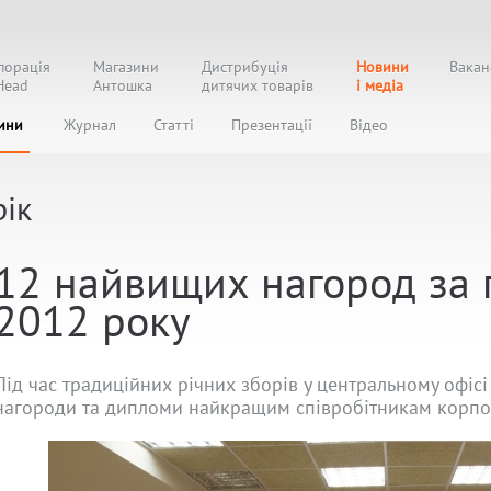
порація
Магазини
Дистрибуція
Новини
Вакан
Head
Антошка
дитячих товарів
і медіа
ини
Журнал
Статті
Презентації
Відео
ік
12 найвищих нагород за 
2012 року
Під час традиційних річних зборів у центральному офіс
нагороди та дипломи найкращим співробітникам корпо