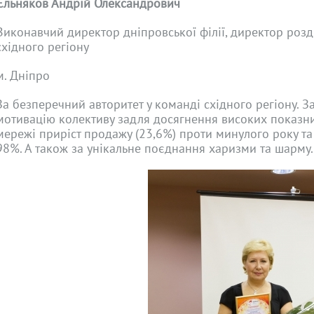
Єльняков Андрій Олександрович
Виконавчий директор дніпровської філії, директор розд
східного регіону
м. Дніпро
За безперечний авторитет у команді східного регіону. З
мотивацію колективу задля досягнення високих показни
мережі приріст продажу (23,6%) проти минулого року та
98%. А також за унікальне поєднання харизми та шарму.