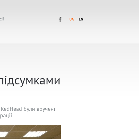
сії
підсумками
і RedHead були вручені
рації.