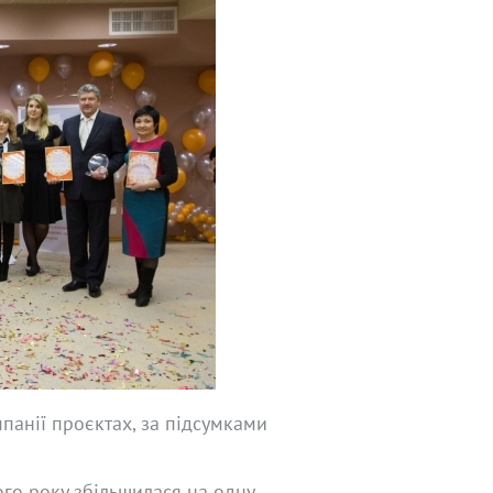
панії проєктах, за підсумками
го року збільшилася на одну