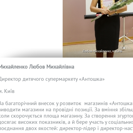
Любов Михайленко, м. Київ
Михайленко Любов Михайлівна
Директор дитячого супермаркету «Антошка»
м. Київ
За багаторічний внесок у розвиток магазинів «Антошка»,
виводити магазини на провідні позиції. За вміння збіль
коли скорочується площа магазину. За створення згурто
досягає високих показників, а й бере участь у соціальни
поєднання двох якостей: директор-лідер і директор-нас