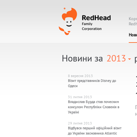
Кор
Red
Нов
Новини за
2013
р
8 вересня 2013
Візит представників Disney до
Одеси
31 липня 2013
Владислав Бурда став почесним
консулом Республіки Словенія в
Україні
29 липня 2013
Відбувся перший офіційний візит
до України засновника Atlantic